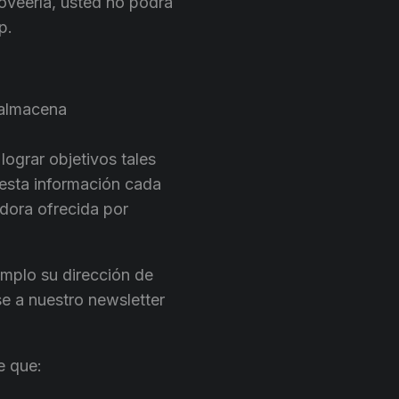
oveerla, usted no podrá
p.
 almacena
lograr objetivos tales
 esta información cada
dora ofrecida por
mplo su dirección de
se a nuestro newsletter
e que: