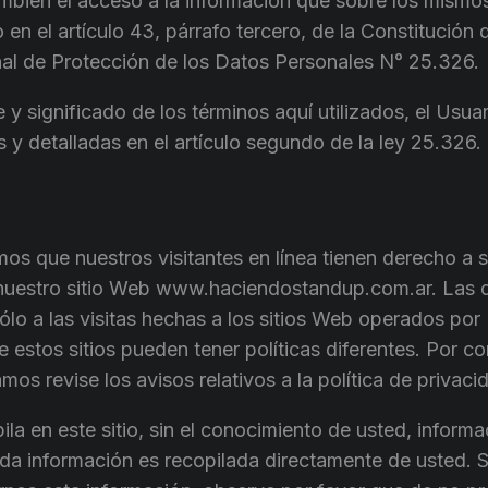
mbién el acceso a la información que sobre los mismos
en el artículo 43, párrafo tercero, de la Constitución 
nal de Protección de los Datos Personales N° 25.326.
 y significado de los términos aquí utilizados, el Usuar
 y detalladas en el artículo segundo de la ley 25.326.
s que nuestros visitantes en línea tienen derecho a 
nuestro sitio Web www.haciendostandup.com.ar. Las d
ólo a las visitas hechas a los sitios Web operados po
 estos sitios pueden tener políticas diferentes. Por c
mos revise los avisos relativos a la política de privaci
a en este sitio, sin el conocimiento de usted, inform
oda información es recopilada directamente de usted. S