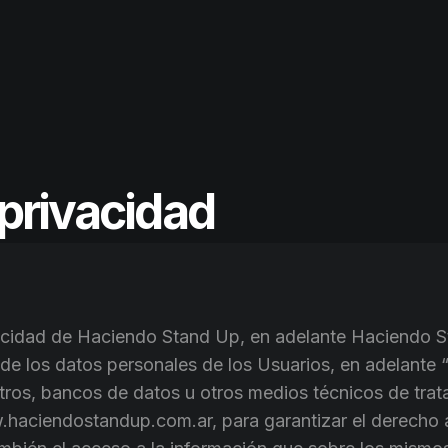
p
r
i
v
a
c
i
d
a
d
vacidad de Haciendo Stand Up, en adelante Haciendo S
l de los datos personales de los Usuarios, en adelante
stros, bancos de datos u otros medios técnicos de tra
.haciendostandup.com.ar, para garantizar el derecho al