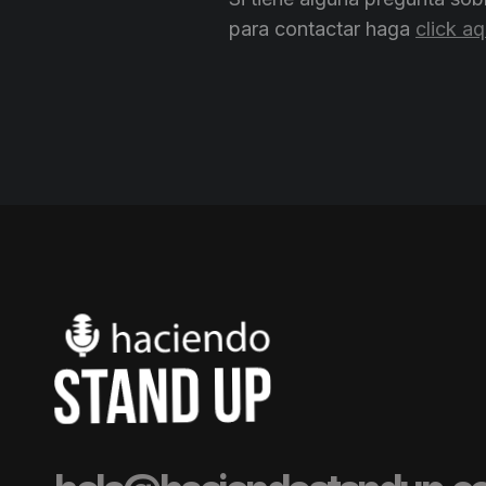
para contactar haga
click aq