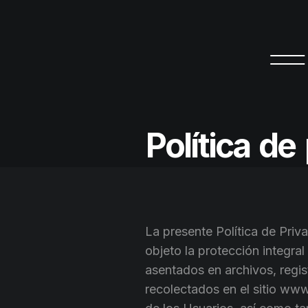
P
o
l
í
t
i
c
a
d
e
La presente Política de Pri
objeto la protección integra
asentados en archivos, regi
recolectados en el sitio www