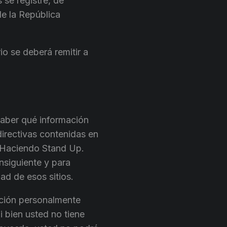
 se registre, de
de la República
io se deberá remitir a
saber qué información
irectivas contenidas en
r Haciendo Stand Up.
onsiguiente y para
dad de esos sitios.
ación personalmente
i bien usted no tiene