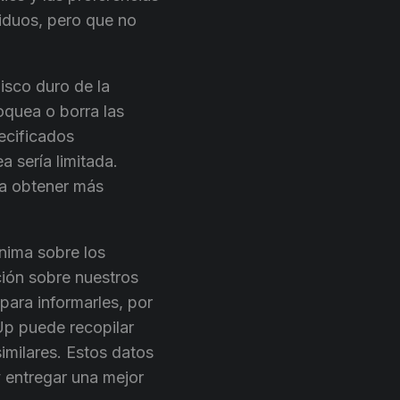
iduos, pero que no
isco duro de la
oquea o borra las
ecificados
a sería limitada.
ra obtener más
nima sobre los
ción sobre nuestros
para informarles, por
Up puede recopilar
similares. Estos datos
y entregar una mejor